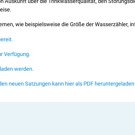
on Auskunft über die Trinkwasserqualität, den Störungsdi
eise.
emen, wie beispielsweise die Größe der Wasserzähler, in
ereit.
ur Verfügung.
eladen werden.
u den neuen Satzungen kann hier als PDF heruntergelade