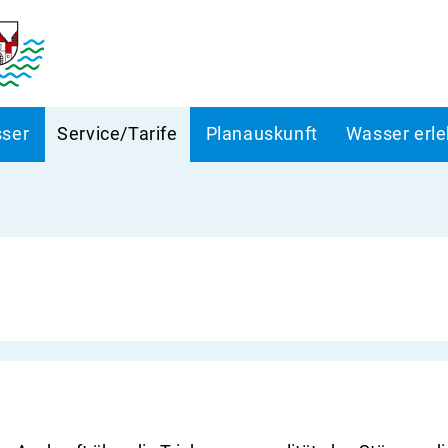
ser
Service/Tarife
Planauskunft
Wasser erl