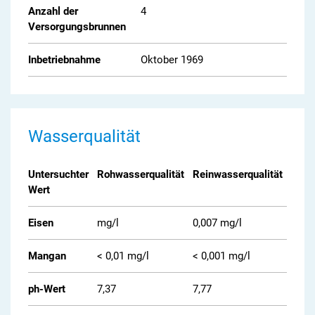
Anzahl der
4
Versorgungsbrunnen
Inbetriebnahme
Oktober 1969
Wasserqualität
Untersuchter
Rohwasserqualität
Reinwasserqualität
Gren
Wert
Eisen
mg/l
0,007 mg/l
0,2 m
Mangan
< 0,01 mg/l
< 0,001 mg/l
0,05
ph-Wert
7,37
7,77
6,5 b