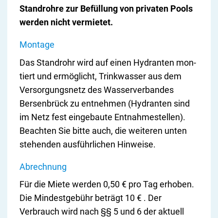
Standrohre zur Befüllung von privaten Pools
werden nicht vermietet.
Montage
Das Stan­d­rohr wird auf ei­nen Hy­dran­ten mon­
tiert und er­mög­licht, Trink­was­ser aus dem
Ver­sor­gungs­netz des Wasserverbandes
Bersenbrück zu ent­neh­men (Hy­dran­ten sind
im Netz fest ein­ge­bau­te Ent­nah­me­stel­len).
Beachten Sie bitte auch, die weiteren unten
stehenden ausführlichen Hinweise.
Abrechnung
Für die Miete werden 0,50 € pro Tag erhoben.
Die Mindestgebühr beträgt 10 € . Der
Verbrauch wird nach §§ 5 und 6 der aktuell