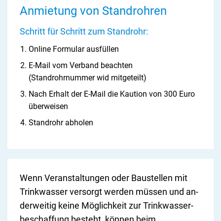
Anmietung von Standrohren
Schritt für Schritt zum Standrohr:
Online Formular ausfüllen
E-Mail vom Verband beachten
(Standrohrnummer wid mitgeteilt)
Nach Erhalt der E-Mail die Kaution von 300 Euro
überweisen
Standrohr abholen
Wenn Ver­an­stal­tungen oder Bau­stel­len mit
Trink­was­ser ver­sor­gt werden müs­sen und an­
der­wei­tig kei­ne Mög­lich­keit zur Trink­was­ser­
beschaffung be­steht, kön­nen beim