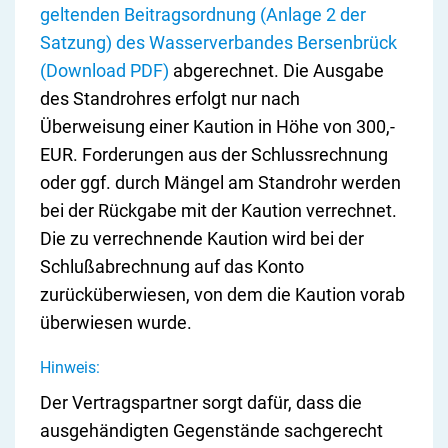
geltenden Beitragsordnung (Anlage 2 der
Satzung) des Wasserverbandes Bersenbrück
(Download PDF)
abgerechnet. Die Aus­ga­be
des Stan­d­roh­res er­folgt nur nach
Überweisung ei­ner Kau­ti­on in Höhe von 300,-
EUR. For­de­run­gen aus der Schluss­rech­nung
oder ggf. durch Män­gel am Stan­d­rohr wer­den
bei der Rück­ga­be mit der Kau­ti­on ver­rech­net.
Die zu verrechnende Kaution wird bei der
Schlußabrechnung auf das Konto
zurücküberwiesen, von dem die Kaution vorab
überwiesen wurde.
Hinweis:
Der Vertragspartner sorgt dafür, dass die
ausgehändigten Gegenstände sachgerecht