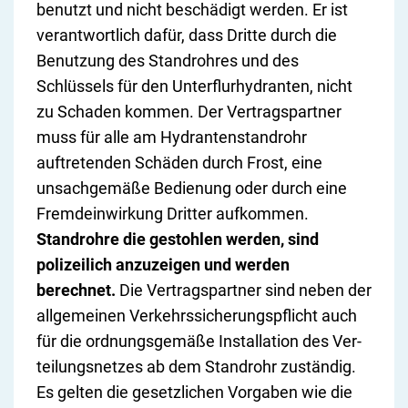
benutzt und nicht beschädigt werden. Er ist
verantwortlich dafür, dass Dritte durch die
Benutzung des Standrohres und des
Schlüssels für den Unterflurhydranten, nicht
zu Schaden kommen. Der Vertragspartner
muss für alle am Hydrantenstandrohr
auftretenden Schäden durch Frost, eine
unsachgemäße Bedienung oder durch eine
Fremdeinwirkung Dritter aufkommen.
Standrohre die gestohlen werden, sind
polizeilich anzuzeigen und werden
berechnet.
Die Vertragspartner sind ne­ben der
all­ge­mei­nen Ver­kehrs­si­che­rungs­pflicht auch
für die ord­nungs­ge­mä­ße In­stal­la­ti­on des Ver­
tei­lungs­net­zes ab dem Stan­d­rohr zu­stän­dig.
Es gelten die ge­setz­li­chen Vor­ga­ben wie die