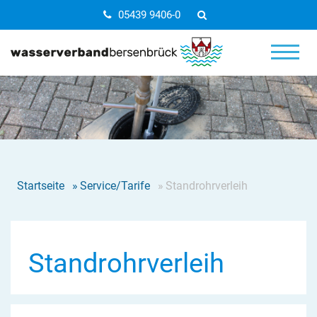
05439 9406-0
Startseite
»
Service/Tarife
»
Standrohrverleih
Standrohrverleih