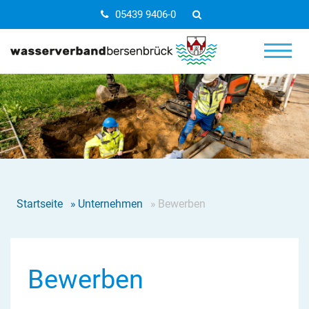
05439 9406-0
Startseite
»
Unternehmen
»
Bewerben
Bewerben