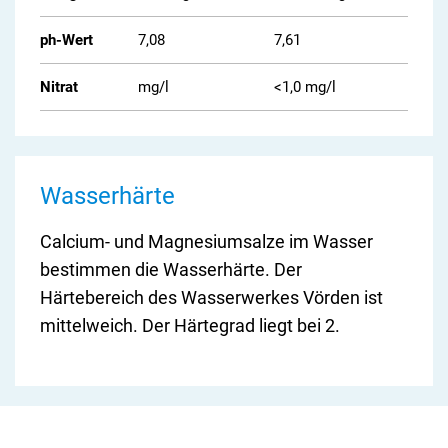
ph-Wert
7,08
7,61
6,5 b
Nitrat
mg/l
<1,0 mg/l
50 m
Wasserhärte
Calcium- und Magnesiumsalze im Wasser
bestimmen die Wasserhärte. Der
Härtebereich des Wasserwerkes Vörden ist
mittelweich. Der Härtegrad liegt bei 2.