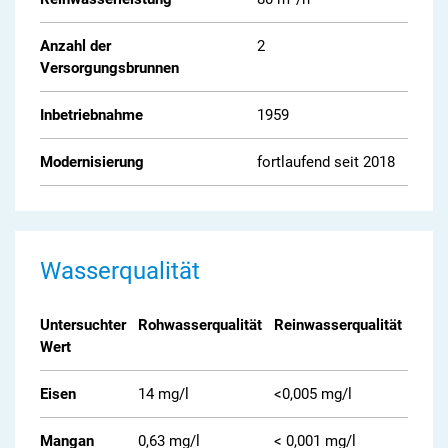
Anzahl der
2
Versorgungsbrunnen
Inbetriebnahme
1959
Modernisierung
fortlaufend seit 2018
Wasserqualität
Untersuchter
Rohwasserqualität
Reinwasserqualität
Gren
Wert
Eisen
14 mg/l
<0,005 mg/l
0,2 m
Mangan
0,63 mg/l
< 0,001 mg/l
0,05